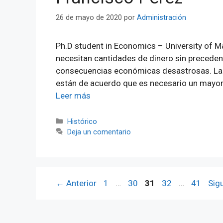
26 de mayo de 2020
por
Administración
Ph.D student in Economics – University of 
necesitan cantidades de dinero sin preceden
consecuencias económicas desastrosas. La m
están de acuerdo que es necesario un mayor 
Leer más
Categorías
Histórico
Deja un comentario
Página
Página
Página
Página
Página
←
Anterior
1
…
30
31
32
…
41
Sig