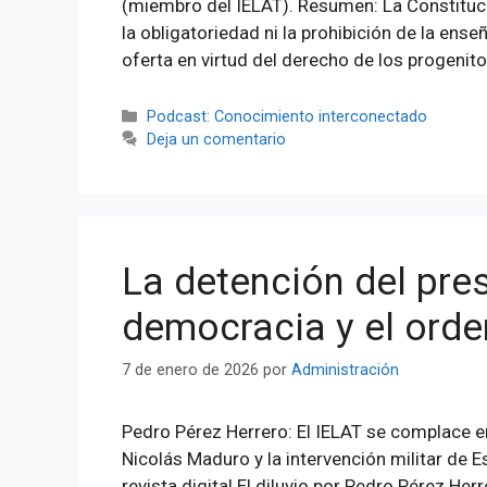
(miembro del IELAT). Resumen: La Constituc
la obligatoriedad ni la prohibición de la ense
oferta en virtud del derecho de los progenit
Categorías
Podcast: Conocimiento interconectado
Deja un comentario
La detención del pres
democracia y el orde
7 de enero de 2026
por
Administración
Pedro Pérez Herrero: El IELAT se complace en
Nicolás Maduro y la intervención militar de 
revista digital El diluvio por Pedro Pérez He