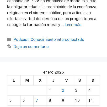
española de 1978 no establece de modo explícito
la obligatoriedad ni la prohibición de la enseñanza
religiosa en el sistema público, pero articula su
oferta en virtud del derecho de los progenitores a
escoger la formación moral y …
Leer más
Categorías
Podcast: Conocimiento interconectado
Deja un comentario
enero 2026
L
M
X
J
V
S
D
1
2
3
4
5
6
7
8
9
10
11