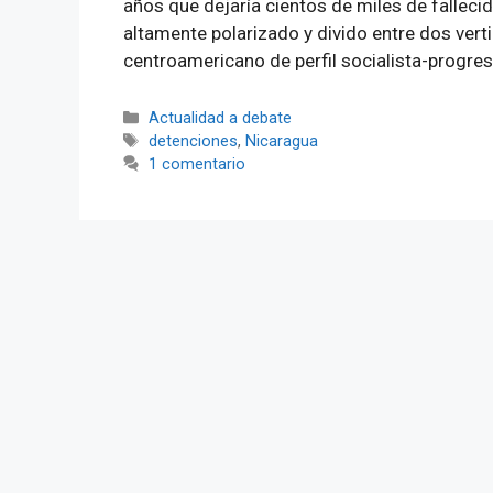
años que dejaría cientos de miles de falle
altamente polarizado y divido entre dos ver
centroamericano de perfil socialista-progres
Categorías
Actualidad a debate
Etiquetas
detenciones
,
Nicaragua
1 comentario