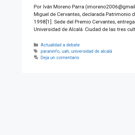
Por Iván Moreno Parra (imoreno2006@gmail.c
Miguel de Cervantes, declarada Patrimonio 
1998[1]. Sede del Premio Cervantes, entrega
Universidad de Alcalá. Ciudad de las tres cult
Categorías
Actualidad a debate
Etiquetas
paraninfo
,
uah
,
universidad de alcalá
Deja un comentario