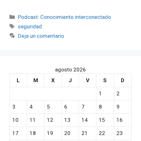
Categorías
Podcast: Conocimiento interconectado
Etiquetas
seguridad
Deja un comentario
agosto 2026
L
M
X
J
V
S
D
1
2
3
4
5
6
7
8
9
10
11
12
13
14
15
16
17
18
19
20
21
22
23