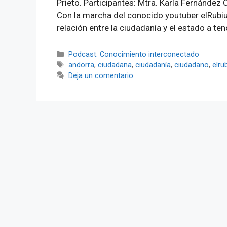
Prieto. Participantes: Mtra. Karla Fernández
Con la marcha del conocido youtuber elRubiu
relación entre la ciudadanía y el estado a te
Categorías
Podcast: Conocimiento interconectado
Etiquetas
andorra
,
ciudadana
,
ciudadanía
,
ciudadano
,
elru
Deja un comentario