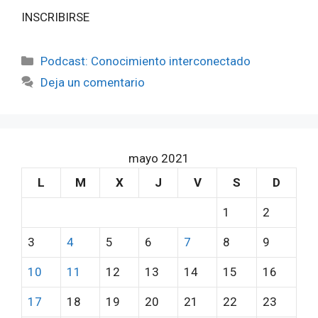
INSCRIBIRSE
Categorías
Podcast: Conocimiento interconectado
Deja un comentario
mayo 2021
L
M
X
J
V
S
D
1
2
3
4
5
6
7
8
9
10
11
12
13
14
15
16
17
18
19
20
21
22
23