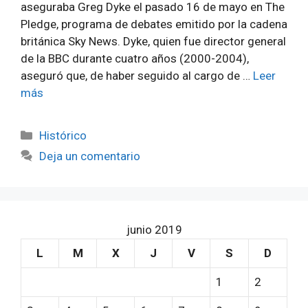
aseguraba Greg Dyke el pasado 16 de mayo en The
Pledge, programa de debates emitido por la cadena
británica Sky News. Dyke, quien fue director general
de la BBC durante cuatro años (2000-2004),
aseguró que, de haber seguido al cargo de …
Leer
más
Categorías
Histórico
Deja un comentario
junio 2019
L
M
X
J
V
S
D
1
2