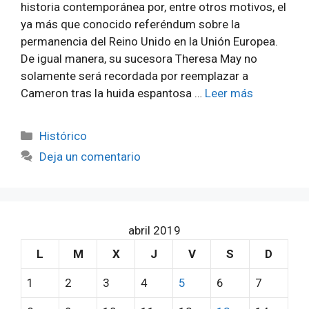
historia contemporánea por, entre otros motivos, el
ya más que conocido referéndum sobre la
permanencia del Reino Unido en la Unión Europea.
De igual manera, su sucesora Theresa May no
solamente será recordada por reemplazar a
Cameron tras la huida espantosa …
Leer más
Categorías
Histórico
Deja un comentario
abril 2019
L
M
X
J
V
S
D
1
2
3
4
5
6
7