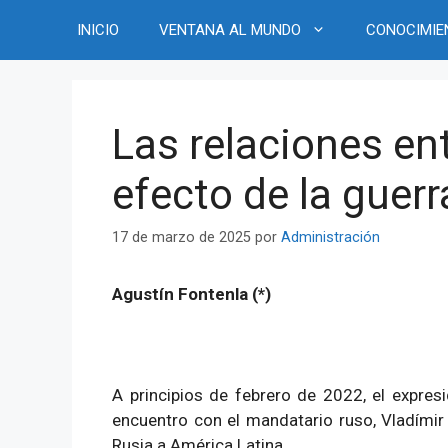
Saltar
INICIO
VENTANA AL MUNDO
CONOCIMIE
al
contenido
Las relaciones en
efecto de la guer
17 de marzo de 2025
por
Administración
Agustín Fontenla (*)
A principios de febrero de 2022, el expres
encuentro con el mandatario ruso, Vladímir 
Rusia a América Latina.