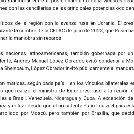
ó maniobrar entre el posicionamiento de la vicepresidenta 
nea con las cancillerías de las principales potencias occiden
ticos de la región con la avanza rusa en Ucrania. El presi
rante la cumbre de la CELAC de julio de 2023, que Rusia habí
nar la maniobra sin reparos.
les naciones latinoamericanas, también gobernada por un 
idente, Andrés Manuel López Obrador, evitó condenar a Mosc
ia Sheinbaum, López Obrador invitó públicamente al mandata
n matices, según cada país— en los vínculos bilaterales en
s que realizó el ministro de Exteriores ruso a la región 
iales a Brasil, Venezuela, Nicaragua y Cuba. A excepción de
 y militar desde que el presidente Putin lidera el país eslav
rollado por Moscú, pero también por Brasilia, que decid