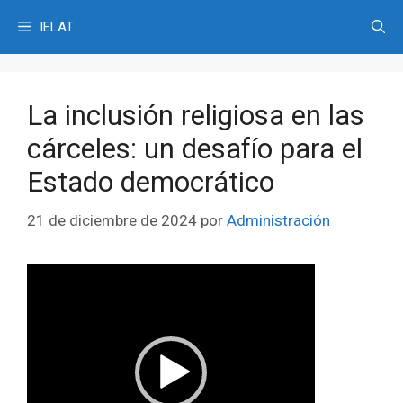
Saltar
IELAT
al
contenido
La inclusión religiosa en las
cárceles: un desafío para el
Estado democrático
21 de diciembre de 2024
por
Administración
Reproductor
de
vídeo