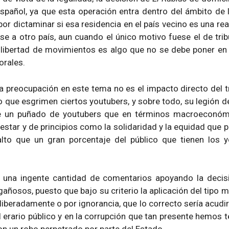
pañol, ya que esta operación entra dentro del ámbito de l
por dictaminar si esa residencia en el país vecino es una re
se a otro país, aun cuando el único motivo fuese el de t
 libertad de movimientos es algo que no se debe poner en t
orales.
 preocupación en este tema no es el impacto directo del 
o que esgrimen ciertos youtubers, y sobre todo, su legión
ue un puñado de youtubers que en términos macroeconómi
estar y de principios como la solidaridad y la equidad que
to que un gran porcentaje del público que tienen los 
s una ingente cantidad de comentarios apoyando la deci
sos, puesto que bajo su criterio la aplicación del tipo m
eliberadamente o por ignorancia, que lo correcto sería acud
el erario público y en la corrupción que tan presente hemos