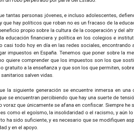
n un robo perpetrado por parte del Estado.
 tantas personas jóvenes, e incluso adolescentes, defiend
 que hay políticos que roban no es un fracaso de la educac
 beneficio propio sobre la cultura de la cooperación y del a
 educación financiera y política en los colegios e instit
 casi todo hoy en día en las redes sociales, encontrando a
ar impuestos en España. Tenemos que poner sobre la mes
o quiere comprender que los impuestos son los que sostie
o gratuito a la enseñanza y que son los que permiten, sob
 sanitarios salven vidas.
ue la siguiente generación se encuentre inmersa en una c
que se encuentran percibiendo que hay una suerte de tensión
uo voraz que únicamente se afana en confiscar. Siempre he
s como el egoísmo, la insolidaridad o el racismo, y aún lo
ha sido suficiente, y es necesario que se modifiquen asp
dad y en el apoyo.