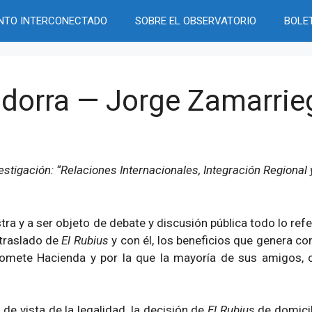
NTO INTERCONECTADO
SOBRE EL OBSERVATORIO
BOLE
ndorra — Jorge Zamarrie
vestigación: “Relaciones Internacionales, Integración Region
estra y a ser objeto de debate y discusión pública todo lo re
 traslado de
El Rubius
y con él, los beneficios que genera c
 somete Hacienda y por la que la mayoría de sus amigos,
de vista de la legalidad, la decisión de
El Rubius
de domicil