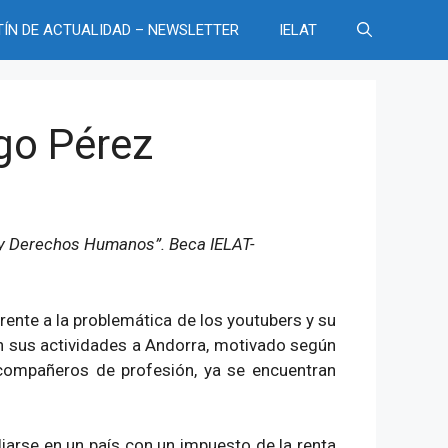
TÍN DE ACTUALIDAD – NEWSLETTER
IELAT
go Pérez
al y Derechos Humanos”. Beca IELAT-
ferente a la problemática de los youtubers y su
on sus actividades a Andorra, motivado según
 compañeros de profesión, ya se encuentran
iarse en un país con un impuesto de la renta