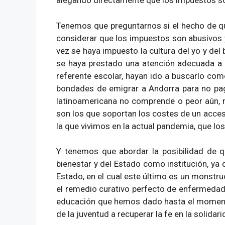
alegando directamente que los impuestos so
Tenemos que preguntarnos si el hecho de que
considerar que los impuestos son abusivos y
vez se haya impuesto la cultura del yo y del
se haya prestado una atención adecuada a la
referente escolar, hayan ido a buscarlo como
bondades de emigrar a Andorra para no pag
latinoamericana no comprende o peor aún, n
son los que soportan los costes de un acces
la que vivimos en la actual pandemia, que los
Y tenemos que abordar la posibilidad de q
bienestar y del Estado como institución, ya 
Estado, en el cual este último es un monstr
el remedio curativo perfecto de enfermedade
educación que hemos dado hasta el momento 
de la juventud a recuperar la fe en la solidari