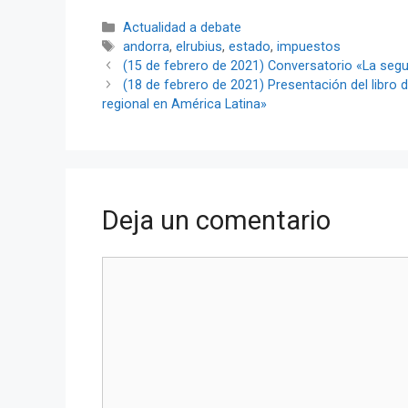
Categorías
Actualidad a debate
Etiquetas
andorra
,
elrubius
,
estado
,
impuestos
(15 de febrero de 2021) Conversatorio «La segur
(18 de febrero de 2021) Presentación del libro de
regional en América Latina»
Deja un comentario
Comentario