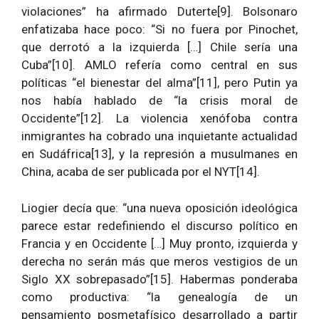
violaciones” ha afirmado Duterte[9]. Bolsonaro
enfatizaba hace poco: “Si no fuera por Pinochet,
que derrotó a la izquierda […] Chile sería una
Cuba”[10]. AMLO refería como central en sus
políticas “el bienestar del alma”[11], pero Putin ya
nos había hablado de “la crisis moral de
Occidente”[12]. La violencia xenófoba contra
inmigrantes ha cobrado una inquietante actualidad
en Sudáfrica[13], y la represión a musulmanes en
China, acaba de ser publicada por el NYT[14].
Liogier decía que: “una nueva oposición ideológica
parece estar redefiniendo el discurso político en
Francia y en Occidente […] Muy pronto, izquierda y
derecha no serán más que meros vestigios de un
Siglo XX sobrepasado”[15]. Habermas ponderaba
como productiva: “la genealogía de un
pensamiento posmetafísico desarrollado a partir