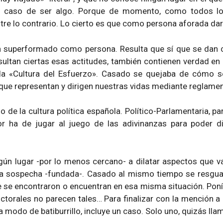
n caso de ser algo. Porque de momento, como todos los
 lo contrario. Lo cierto es que como persona aforada dará, 
n superformado como persona. Resulta que sí que se dan c
sultan ciertas esas actitudes, también contienen verdad en
 la «Cultura del Esfuerzo». Casado se quejaba de cómo s
ue representan y dirigen nuestras vidas mediante reglamenta
de la cultura política española. Político-Parlamentaria, p
r ha de jugar al juego de las adivinanzas para poder dis
ún lugar -por lo menos cercano- a dilatar aspectos que v
e la sospecha -fundada-. Casado al mismo tiempo se resgu
 se encontraron o encuentran en esa misma situación. Poní
ctorales no parecen tales… Para finalizar con la mención a 
modo de batiburrillo, incluye un caso. Solo uno, quizás lla