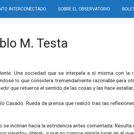
NTO INTERCONECTADO
SOBRE EL OBSERVATORIO
BOLE
blo M. Testa
ente. Una sociedad que se interpela a sí misma con la r
éndose lo que considera tremendamente razonable para otro
dir que retuerce el sentido de las cosas y las hace estallar
lo Casado. Rueda de prensa que realizó tras las reflexione
 se inclinan hacia la estridencia antes comentada. Resulta
y viajado» -literal-, y que no conoce ningún lugar en el qu