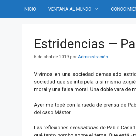
Saltar
INICIO
VENTANA AL MUNDO
CONOCIMIE
al
contenido
Estridencias — Pa
5 de abril de 2019
por
Administración
Vivimos en una sociedad demasiado estrid
sociedad que se interpela a sí misma exigi
moral y una falsa moral. Una doble vara de me
Ayer me topé con la rueda de prensa de Pab
del caso Máster.
Las reflexiones
excusatorias
de Pablo Casado
qué tanto bombo sobre el tema. Que está «mu