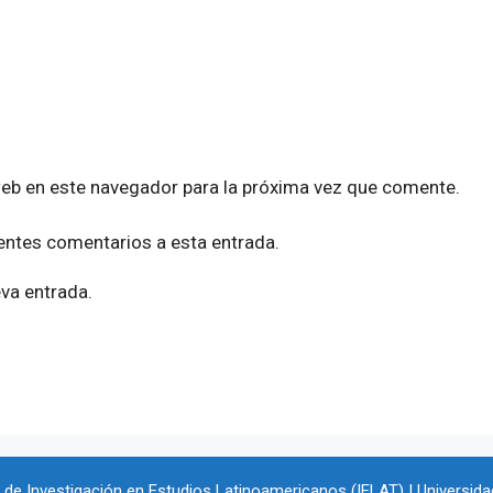
web en este navegador para la próxima vez que comente.
ientes comentarios a esta entrada.
eva entrada.
io de Investigación en Estudios Latinoamericanos (IELAT) | Universida