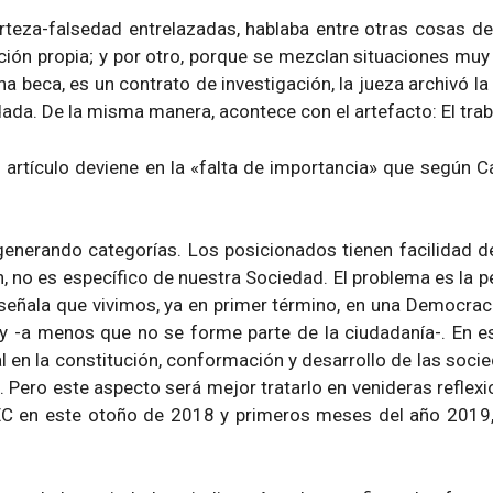
erteza-falsedad entrelazadas, hablaba entre otras cosas de
ón propia; y por otro, porque se mezclan situaciones muy d
na beca, es un contrato de investigación, la jueza archivó la
da. De la misma manera, acontece con el artefacto: El traba
rtículo deviene en la «falta de importancia» que según Ca
 generando categorías. Los posicionados tienen facilidad d
 no es específico de nuestra Sociedad. El problema es la p
e señala que vivimos, ya en primer término, en una Democra
 ley -a menos que no se forme parte de la ciudadanía-. En 
l en la constitución, conformación y desarrollo de las socie
 Pero este aspecto será mejor tratarlo en venideras reflex
MEC en este otoño de 2018 y primeros meses del año 2019, 